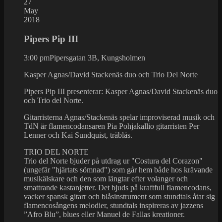
27
May
2018
Pipers Pip III
3:00 pm
Pipersgatan 3B, Kungsholmen
Kasper Agnas/David Stackenäs duo och Trio Del Norte
Pipers Pip III presenterar: Kasper Agnas/David Stackenäs duo
och Trio del Norte.
Gitarristerna Agnas/Stackenäs spelar improviserad musik och
TdN är flamencodansaren Pia Pohjakallio gitarristen Per
Lenner och Kai Sundquist, träblås.
TRIO DEL NORTE
Trio del Norte bjuder på utdrag ur "Costura del Corazon"
(ungefär "hjärtats sömnad") som går hem både hos krävande
musikälskare och den som längtar efter volanger och
smattrande kastanjetter. Det bjuds på kraftfull flamencodans,
vacker spansk gitarr och blåsinstrument som stundtals åtar sig
flamencosångens melodier, stundtals inspireras av jazzens
”Afro Blu”, blues eller Manuel de Fallas kreationer.