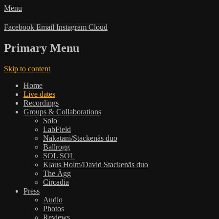
Menu
Facebook
Email
Instagram
Cloud
Primary Menu
Skip to content
Home
Live dates
Recordings
Groups & Collaborations
Solo
LabField
Nakatani/Stackenäs duo
Ballrogg
SOL SOL
Klaus Holm/David Stackenäs duo
The Ägg
Circadia
Press
Audio
Photos
Reviews