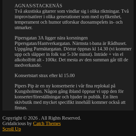
AGNAS/STACKENÄS
Två akustiska gitarrer som vindlar sig i olika riktningar. Två
improvisatörer i olika generationer som med nyfikenhet,
temperament och humor utforskar duosamspelets in- och
utmarker.
Pipersgatan 3A ligger nära korsningen
Pipersgatan/Hantverkargatan. Närmsta t-bana är Rådhuset.
Uppgång Parmätargatan. Dörrar öppnas kl 14.30 (vi kommer
upp och släpper in folk var 5-10e minut). Inträde + vin el
alkoholfritt alt - 100kr. Det mesta av den summan går till de
medverkande.
Konsertstart strax efter kl 15.00
Pipers Pip är en ny konsertserie i vår fina replokal på
Kungsholmen. Någon gång ibland öppnar vi upp den för
konserter/föreställningar och bjuder in publik. En liten
skivbutik med mycket specifikt innehåll kommer också att
finnas.
Copyright © 2026
. All Rights Reserved.
Gridalicious by
Catch Themes
Scroll Up