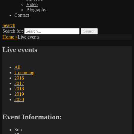
Video
Biography
Contact
Search
Search for:
Home
»
Live events
Live events
All
Upcoming
2016
2017
2018
2019
2020
Event Information:
Sun